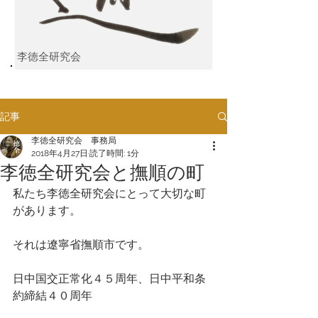
李徳全研究会
記事
李徳全研究会 事務局
2018年4月27日
読了時間: 1分
李徳全研究会と撫順の町
私たち李徳全研究会にとって大切な町
があります。
それは遼寧省撫順市です。
日中国交正常化４５周年、日中平和条
約締結４０周年