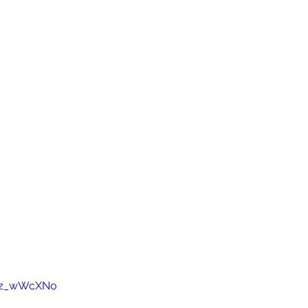
OKz_wWcXNo