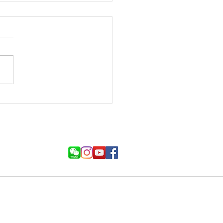
の出会い 李徳全女史家
帰国者家族との初対面