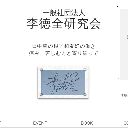
一般社団法人
李徳全研究会
日中草の根平和友好の働き
​痛み、苦しむ方と寄り添って
李徳
T
EVENT
BOOK
C