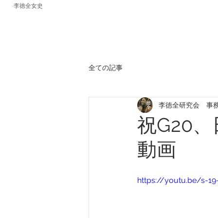
李徳全女史
全ての記事
李徳全研究会 事
祝G20
動画
https://youtu.be/s-1