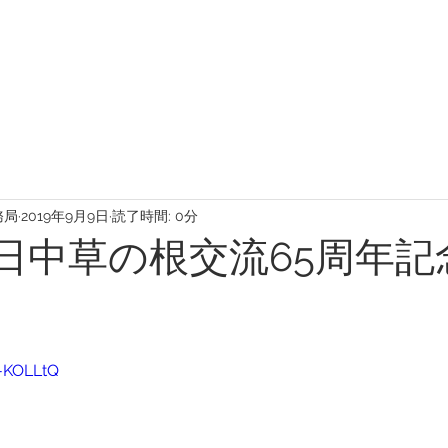
務局
2019年9月9日
読了時間: 0分
、日中草の根交流65周年記
9-KOLLtQ