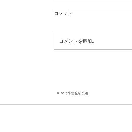
コメント
コメントを追加…
能登半島地震 支援活動 レ
ポート①
© 2017李徳全研究会