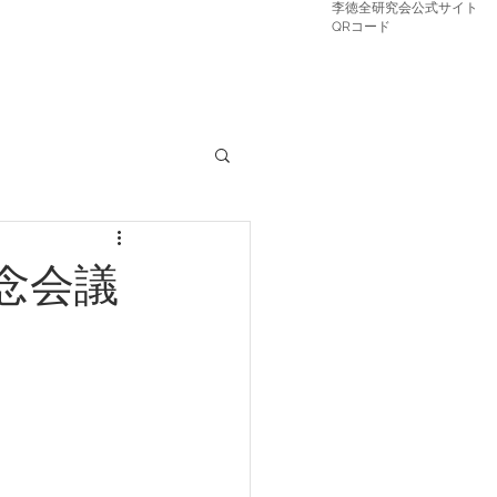
李徳全研究会公式サイト
​QRコード
念会議