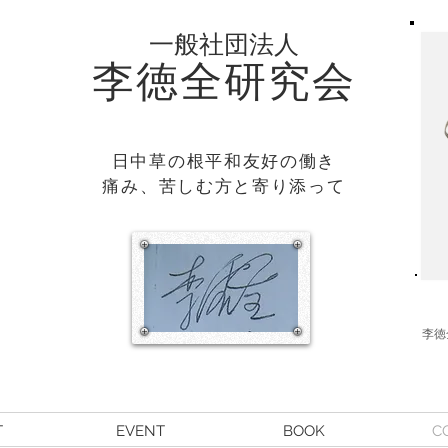
一般社団法人
李徳全研究会
日中草の根平和友好の働き
​痛み、苦しむ方と寄り添って
李徳
T
EVENT
BOOK
C