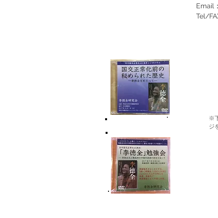
Email
Tel/FA
※
ジ