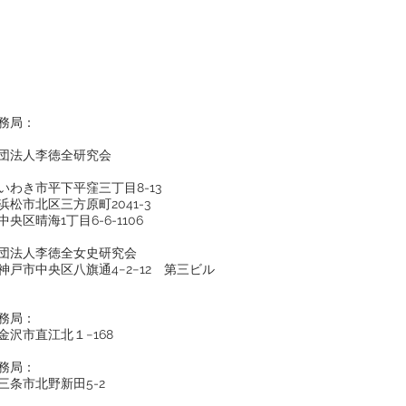
務局：
団法人李徳全研究会
いわき市平下平窪三丁目8-13
浜松市北区三方原町2041-3
央区晴海1丁目6-6-1106
団法人李徳全女史研究会
神戸市中央区八旗通4−2−12 第三ビル
務局：
金沢市直江北１−168
務局：
三条市北野新田5-2